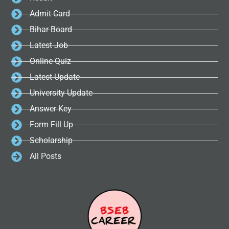
Admit Card
Bihar Board
Latest Job
Online Quiz
Latest Update
University Update
Answer Key
Form Fill Up
Scholarship
All Posts