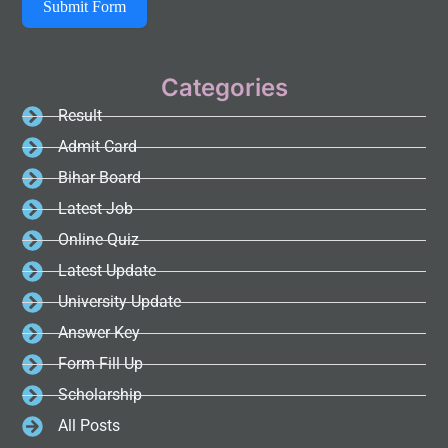
Submit Form
Categories
Result
Admit Card
Bihar Board
Latest Job
Online Quiz
Latest Update
University Update
Answer Key
Form Fill Up
Scholarship
All Posts