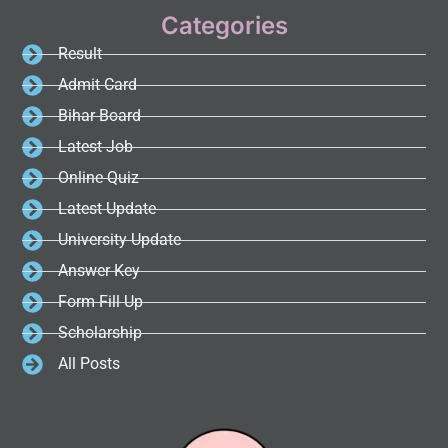
Categories
Result
Admit Card
Bihar Board
Latest Job
Online Quiz
Latest Update
University Update
Answer Key
Form Fill Up
Scholarship
All Posts