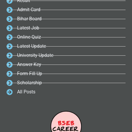
Result
Admit Card
Bihar Board
Latest Job
Online Quiz
Latest Update
University Update
Answer Key
Form Fill Up
Scholarship
All Posts