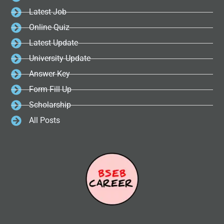
Latest Job
Online Quiz
Latest Update
University Update
Answer Key
Form Fill Up
Scholarship
All Posts