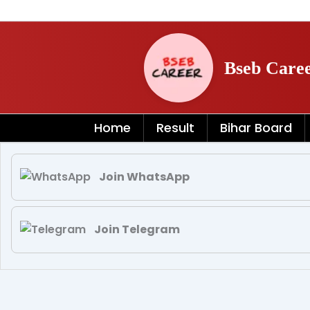
Skip
to
content
Bseb Care
Home
Result
Bihar Board
Join WhatsApp
Join Telegram