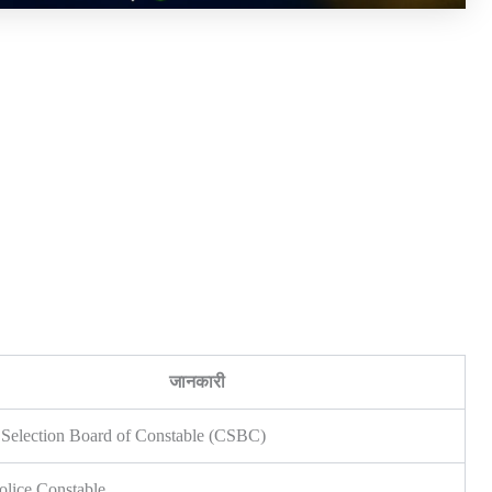
जानकारी
 Selection Board of Constable (CSBC)
olice Constable