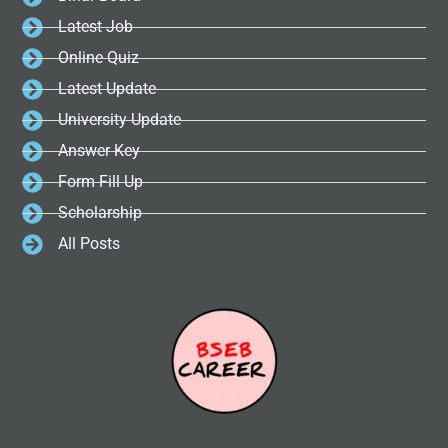
Latest Job
Online Quiz
Latest Update
University Update
Answer Key
Form Fill Up
Scholarship
All Posts