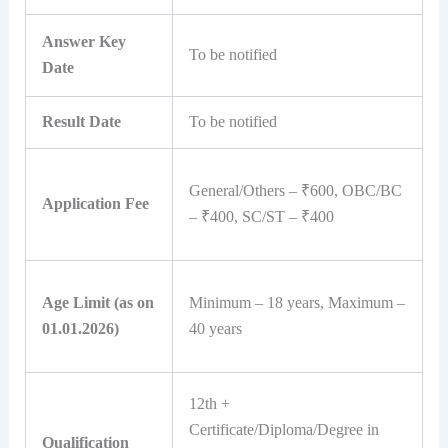
Answer Key
To be notified
Date
Result Date
To be notified
General/Others – ₹600, OBC/BC
Application Fee
– ₹400, SC/ST – ₹400
Age Limit (as on
Minimum – 18 years, Maximum –
01.01.2026)
40 years
12th +
Certificate/Diploma/Degree in
Qualification