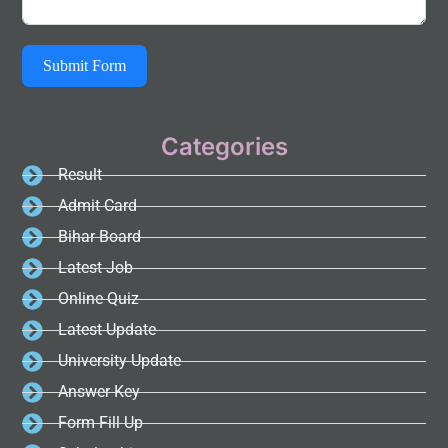
Submit Form
Categories
Result
Admit Card
Bihar Board
Latest Job
Online Quiz
Latest Update
University Update
Answer Key
Form Fill Up