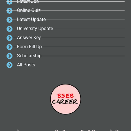
Latest Job
Online Quiz
Latest Update
University Update
Answer Key
Form Fill Up
Scholarship
All Posts