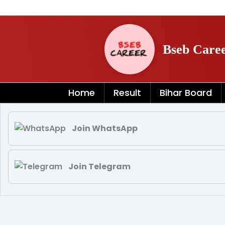
Skip
to
content
Bseb Care
Home
Result
Bihar Board
Join WhatsApp
Join Telegram