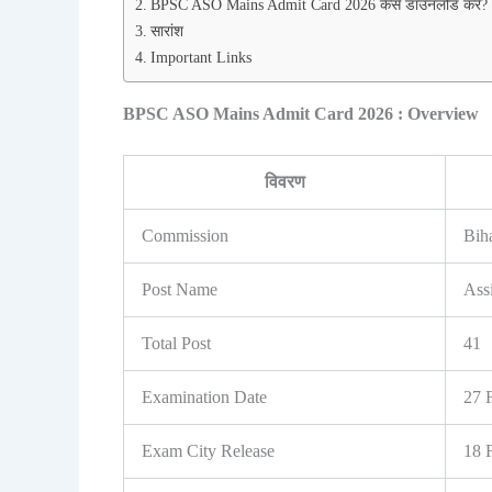
BPSC ASO Mains Admit Card 2026 कैसे डाउनलोड करें?
सारांश
Important Links
BPSC ASO Mains Admit Card 2026 : Overview
विवरण
Commission
Bih
Post Name
Ass
Total Post
41
Examination Date
27 
Exam City Release
18 