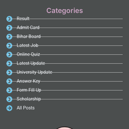
Categories
Result
Admit Card
Bihar Board
Latest Job
Online Quiz
Latest Update
University Update
Answer Key
Form Fill Up
Scholarship
All Posts