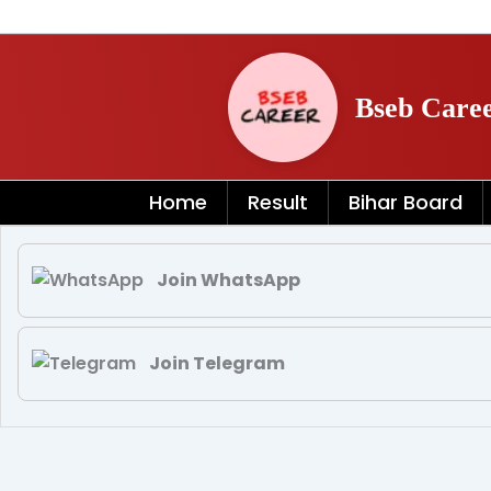
Skip
to
content
Bseb Care
Home
Result
Bihar Board
Join WhatsApp
Join Telegram