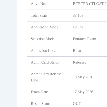
Advt. No.
BCECEB (ITI-CAT 20
Total Seats
33,108
Application Mode
Online
Selection Mode
Entrance Exam
Admission Location
Bihar
Admit Card Status
Released
Admit Card Release
10 May 2026
Date
Exam Date
17 May 2026
Result Status
OUT