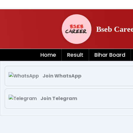
Skip
to
content
Bseb Care
Home
Result
Bihar Board
Join WhatsApp
Join Telegram