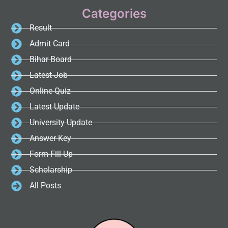
Categories
Result
Admit Card
Bihar Board
Latest Job
Online Quiz
Latest Update
University Update
Answer Key
Form Fill Up
Scholarship
All Posts