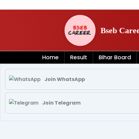
Skip
to
content
Bseb Care
Home
Result
Bihar Board
Join WhatsApp
Join Telegram